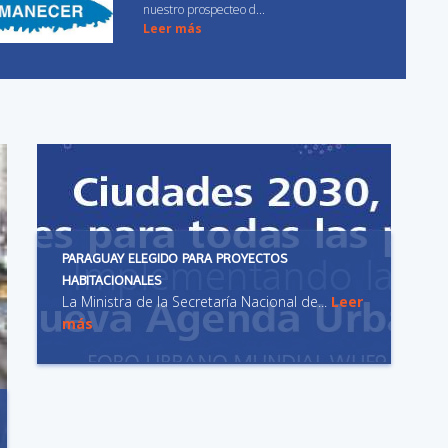
nuestro prospecteo d...
Leer más
HIDROCENTER
Con INFO OBRAS como herramienta de
gestión de come...
Leer más
GHATTAS HOME
INFO OBRAS es una herramienta que
revolucionó nues...
PARAGUAY ELEGIDO PARA PROYECTOS
Leer más
HABITACIONALES
La Ministra de la Secretaría Nacional de...
Leer
más