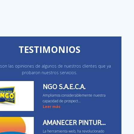
TESTIMONIOS
 son las opiniones de algunos de nuestros clientes que ya
probaron nuestros servicios.
NGO S.A.E.C.A.
Ampliamos considerablemente nuestra
capacidad de prospect...
Leer más
AMANECER PINTUR...
La herramienta web, ha revolucionado