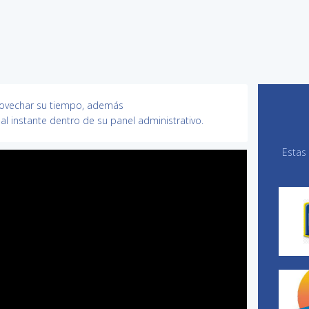
provechar su tiempo, además
al instante dentro de su panel administrativo.
Estas