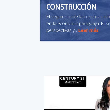
CONSTRUCCIÓN
El segmento de la cons­trucción
en la economía para­guaya. El s
perspectivas y...
Leer más