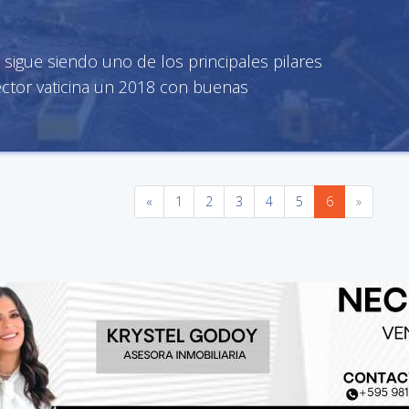
 sigue siendo uno de los principales pilares
ector vaticina un 2018 con buenas
«
1
2
3
4
5
6
»